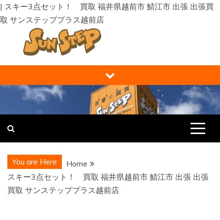
| スキー3点セット！ 買取 福井県越前市 鯖江市 出張 出張買
取 サンステッププラス越前店
Skip
to
content
福井の買取り・販売 サンステップ [
福井の買取販売ならサンステップへ。メンズ・レディース衣
類・ブランド品・バッグ・時計・家具・家電・ホビー・雑
RECYCLE STORE ]
貨、なんでもお売りください！
You are Here
Home
スキー3点セット！ 買取 福井県越前市 鯖江市 出張 出張
買取 サンステッププラス越前店