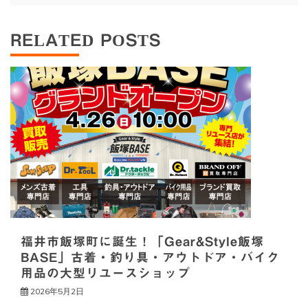
ビ
ゲ
RELATED POSTS
ー
シ
ョ
ン
福井市飯塚町に誕生！「Gear&Style飯塚
BASE」古着・釣り具・アウトドア・バイク
用品の大型リユースショップ
2026年5月2日