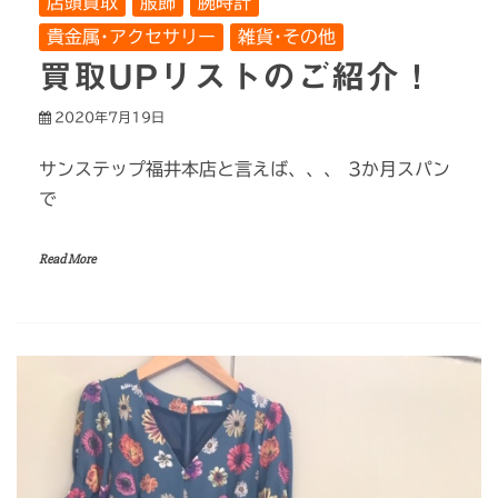
店頭買取
服飾
腕時計
貴金属･アクセサリー
雑貨･その他
買取UPリストのご紹介！
2020年7月19日
サンステップ福井本店と言えば、、、 3か月スパン
で
Read More