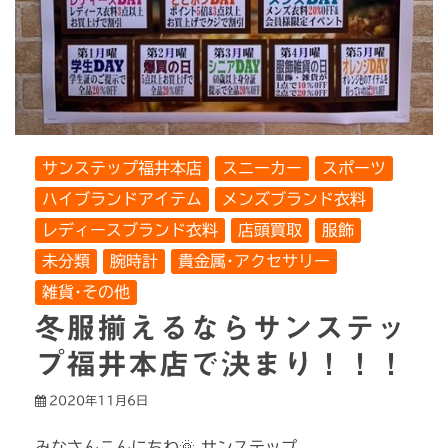
サンステップ福井本店
スニーカー
スポーツ
ハイブランドアイテム
メンズブランド衣料
レディースブランド衣料
店頭買取
服飾
未分類
腕時計
貴金属･アクセサリー
雑貨･その他
冬服揃えるならサンステッ
プ福井本店で決まり！！！
2020年11月6日
みなさんこんにちわ🌞 サンステップ