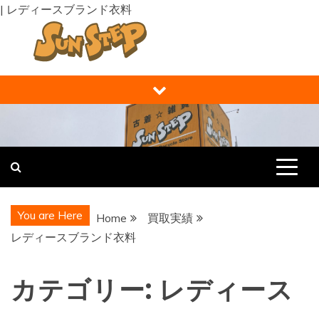
| レディースブランド衣料
Skip
to
content
福井の買取り・販売 サンステップ [
福井の買取販売ならサンステップへ。メンズ・レディース衣
類・ブランド品・バッグ・時計・家具・家電・ホビー・雑
RECYCLE STORE ]
貨、なんでもお売りください！
You are Here
Home
買取実績
レディースブランド衣料
カテゴリー:
レディース