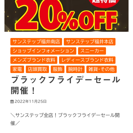
サンステップ福井南店
サンステップ福井本店
ショップインフォメーション
スニーカー
メンズブランド衣料
レディースブランド衣料
家電
店頭買取
服飾
腕時計
雑貨･その他
ブラックフライデーセール
開催！
2022年11月25日
＼サンステップ全店！ブラックフライデーセール開
催／