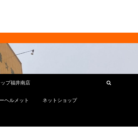
[ RECYCLE
ンド品・バッグ・時計・家具・家
い！
テップ福井南店
ーヘルメット
ネットショップ