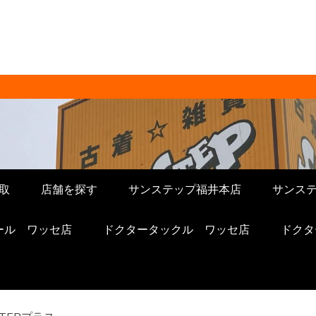
販売 サンステップ 
ップへ。メンズ・レディース衣類・ブラ
電・ホビー・雑貨、なんでもお売りくださ
STORE ]
取
店舗を探す
サンステップ福井本店
サンス
ール ワッセ店
ドクタータックル ワッセ店
ドクタ