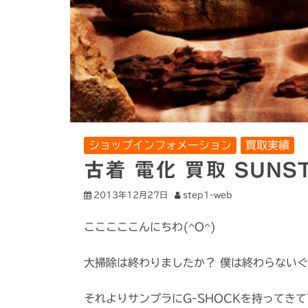
ショップインフォメーション
買取実績
古着 電化 買取 SUNS
2013年12月27日
step1-web
こここここんにちわ(^O^)
それよりサンプラにG-SHOCKを持ってきて下