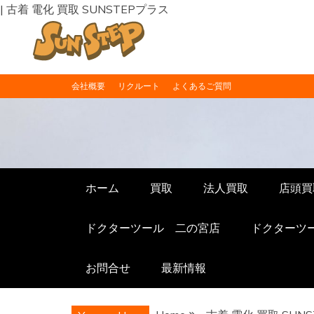
| 古着 電化 買取 SUNSTEPプラス
Skip
会社概要
リクルート
よくあるご質問
to
content
福井の買取り・
福井の買取販売ならサンステ
ホーム
買取
法人買取
店頭買
ドクターツール 二の宮店
ドクターツ
お問合せ
最新情報