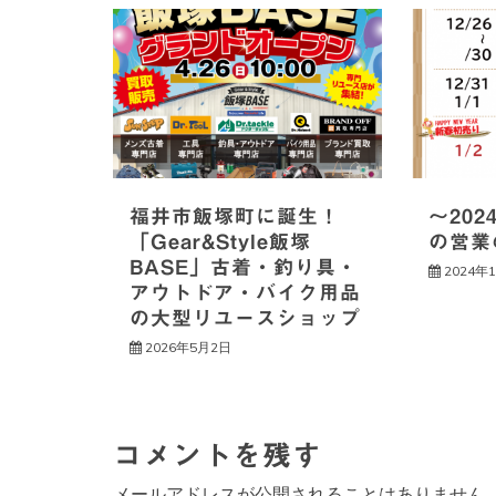
ビ
ゲ
ー
シ
福井市飯塚町に誕生！
～202
「Gear&Style飯塚
の営業
ョ
BASE」古着・釣り具・
2024年
アウトドア・バイク用品
ン
の大型リユースショップ
2026年5月2日
コメントを残す
メールアドレスが公開されることはありません