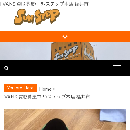
| VANS 買取募集中 ｻﾝステップ本店 福井市
Skip
to
content
福井の買取り・販売 サンステップ [
福井の買取販売ならサンステップへ。メンズ・レディース衣
類・ブランド品・バッグ・時計・家具・家電・ホビー・雑
RECYCLE STORE ]
貨、なんでもお売りください！
You are Here
Home
VANS 買取募集中 ｻﾝステップ本店 福井市