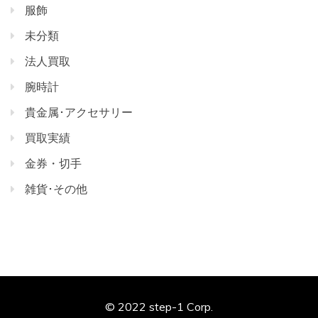
服飾
未分類
法人買取
腕時計
貴金属･アクセサリー
買取実績
金券・切手
雑貨･その他
© 2022 step-1 Corp.