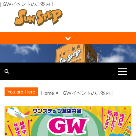
| GWイベントのご案内！
Skip
to
content
福井の買取り・販売 サンステップ [
福井の買取販売ならサンステップへ。メンズ・レディース衣
類・ブランド品・バッグ・時計・家具・家電・ホビー・雑
RECYCLE STORE ]
貨、なんでもお売りください！
You are Here
Home
GWイベントのご案内！