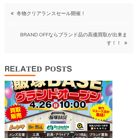
投
冬物クリアランスセール開催！
稿
BRAND OFFならブランド品の高価買取が出来ま
ナ
す！！
ビ
RELATED POSTS
ゲ
ー
シ
ョ