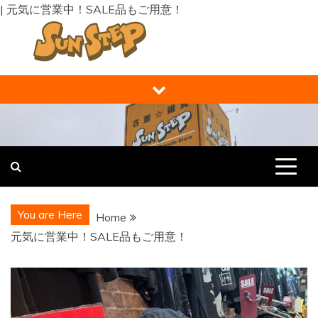
| 元気に営業中！SALE品もご用意！
Skip
to
content
福井の買取り・販売 サンステップ [
福井の買取販売ならサンステップへ。メンズ・レディース衣
類・ブランド品・バッグ・時計・家具・家電・ホビー・雑
RECYCLE STORE ]
貨、なんでもお売りください！
You are Here
Home
元気に営業中！SALE品もご用意！