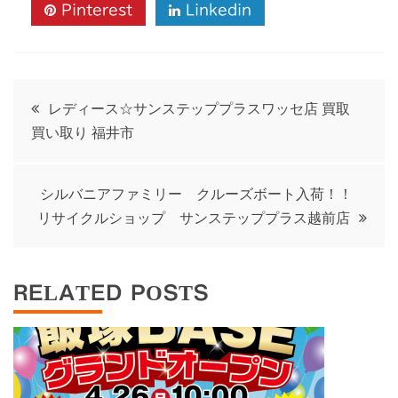
Pinterest
Linkedin
投
レディース☆サンステッププラスワッセ店 買取
買い取り 福井市
稿
ナ
シルバニアファミリー クルーズボート入荷！！
リサイクルショップ サンステッププラス越前店
ビ
ゲ
RELATED POSTS
ー
シ