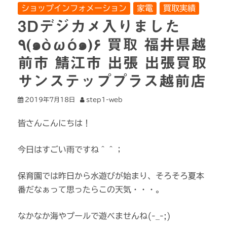
ショップインフォメーション
家電
買取実績
3Dデジカメ入りました
٩(๑òωó๑)۶ 買取 福井県越
前市 鯖江市 出張 出張買取
サンステッププラス越前店
2019年7月18日
step1-web
皆さんこんにちは！
今日はすごい雨ですね＾＾；
保育園では昨日から水遊びが始まり、そろそろ夏本
番だなぁって思ったらこの天気・・・。
なかなか海やプールで遊べませんね(-_-;)