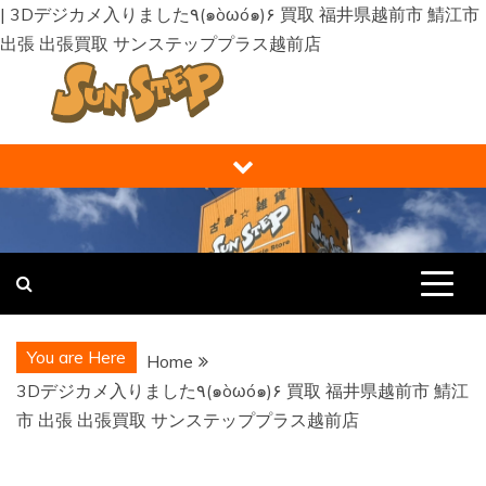
| 3Dデジカメ入りました٩(๑òωó๑)۶ 買取 福井県越前市 鯖江市
出張 出張買取 サンステッププラス越前店
Skip
to
content
福井の買取り・販売 サンステップ [
福井の買取販売ならサンステップへ。メンズ・レディース衣
類・ブランド品・バッグ・時計・家具・家電・ホビー・雑
RECYCLE STORE ]
貨、なんでもお売りください！
You are Here
Home
3Dデジカメ入りました٩(๑òωó๑)۶ 買取 福井県越前市 鯖江
市 出張 出張買取 サンステッププラス越前店