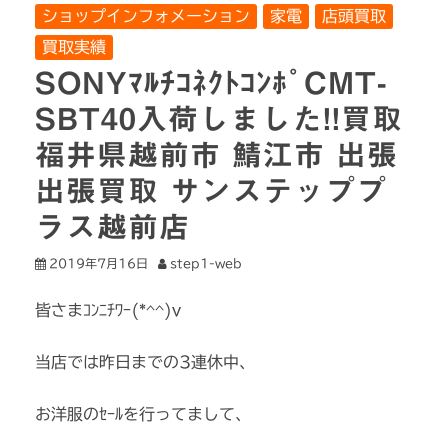
ショップインフォメーション
家電
店頭買取
買取実績
SONYﾏﾙﾁｺﾈｸﾄｺﾝﾎﾟCMT-
SBT40入荷しました!!買取
福井県越前市 鯖江市 出張
出張買取 サンステッププ
ラス越前店
2019年7月16日
step1-web
皆さまｺﾝﾆﾁﾜｰ(*^^)v
当店では昨日までの3連休中、
お洋服のｾｰﾙを行ってまして、