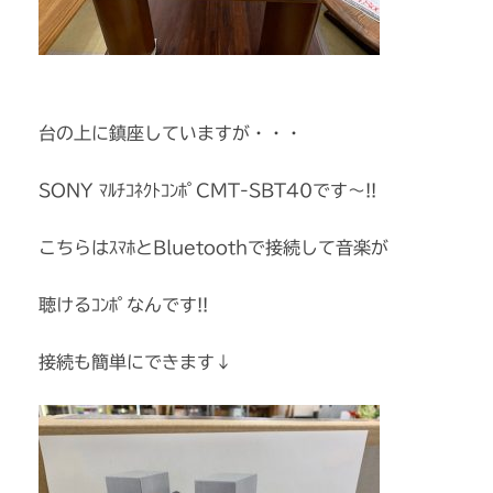
台の上に鎮座していますが・・・
SONY ﾏﾙﾁｺﾈｸﾄｺﾝﾎﾟCMT-SBT40です～!!
こちらはｽﾏﾎとBluetoothで接続して音楽が
聴けるｺﾝﾎﾟなんです!!
接続も簡単にできます↓