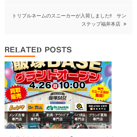
稿
ナ
トリプルネームのスニーカーが入荷しました!! サン
ステップ福井本店
ビ
ゲ
RELATED POSTS
ー
シ
ョ
ン