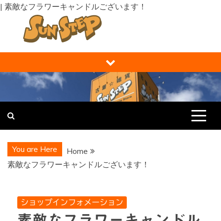
| 素敵なフラワーキャンドルございます！
Skip
to
content
福井の買取り・販売 サンステップ [
福井の買取販売ならサンステップへ。メンズ・レディース衣
類・ブランド品・バッグ・時計・家具・家電・ホビー・雑
RECYCLE STORE ]
貨、なんでもお売りください！
You are Here
Home
素敵なフラワーキャンドルございます！
ショップインフォメーション
素敵なフラワーキャンドル