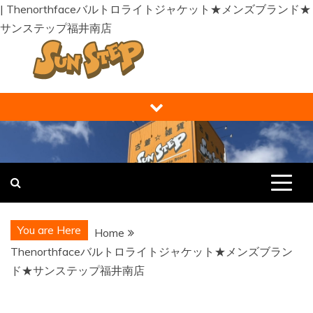
| Thenorthfaceバルトロライトジャケット★メンズブランド★
サンステップ福井南店
Skip
to
content
福井の買取り・販売 サンステップ [
福井の買取販売ならサンステップへ。メンズ・レディース衣
類・ブランド品・バッグ・時計・家具・家電・ホビー・雑
RECYCLE STORE ]
貨、なんでもお売りください！
You are Here
Home
Thenorthfaceバルトロライトジャケット★メンズブラン
ド★サンステップ福井南店