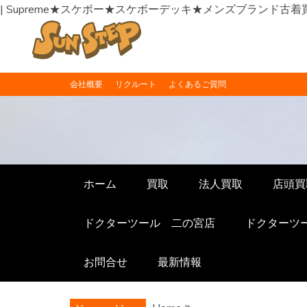
| Supreme★スケボー★スケボーデッキ★メンズブランド古
Skip
会社概要
リクルート
よくあるご質問
to
content
福井の買取り・
福井の買取販売ならサンステ
ホーム
買取
法人買取
店頭買
ドクターツール 二の宮店
ドクターツ
お問合せ
最新情報