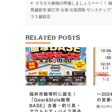
投
そろそろ春物の準備しましょうーー！！ 
県越前市 鯖江市 出張 出張買取 サンステップ
稿
ラス越前店
ナ
RELATED POSTS
ビ
ゲ
ー
シ
福井市飯塚町に誕生！
～202
ョ
「Gear&Style飯塚
の営業
BASE」古着・釣り具・
2024年
ン
アウトドア・バイク用品