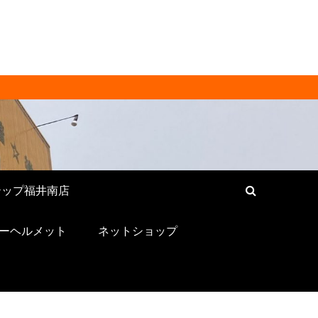
[ RECYCLE
ンド品・バッグ・時計・家具・家
い！
テップ福井南店
ーヘルメット
ネットショップ