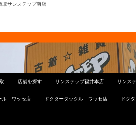
着買取サンステップ南店
販売 サンステップ 
ップへ。メンズ・レディース衣類・ブラ
電・ホビー・雑貨、なんでもお売りくださ
STORE ]
取
店舗を探す
サンステップ福井本店
サンス
ール ワッセ店
ドクタータックル ワッセ店
ドクタ