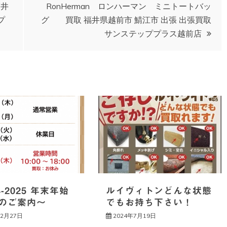
福井
RonHerman ロンハーマン ミニトートバッ
プ
グ 買取 福井県越前市 鯖江市 出張 出張買取
サンステッププラス越前店
4-2025 年末年始
ルイヴィトンどんな状態
のご案内～
でもお持ち下さい！
12月27日
2024年7月19日