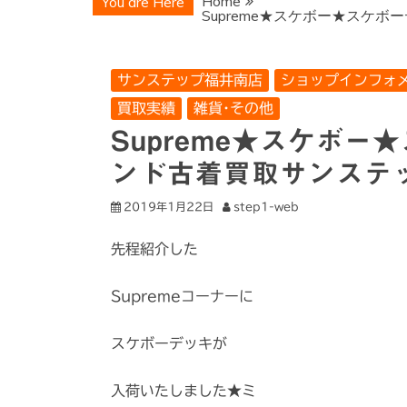
Home
You are Here
Supreme★スケボー★スケ
サンステップ福井南店
ショップインフォ
買取実績
雑貨･その他
Supreme★スケボ
ンド古着買取サンステ
2019年1月22日
step1-web
先程紹介した
Supremeコーナーに
スケボーデッキが
入荷いたしました★ミ