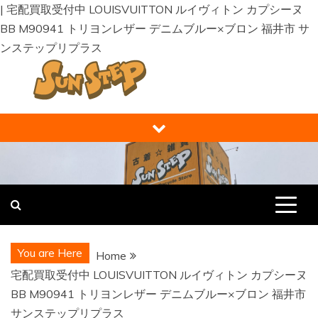
| 宅配買取受付中 LOUISVUITTON ルイヴィトン カプシーヌ
BB M90941 トリヨンレザー デニムブルー×ブロン 福井市 サ
ンステップリプラス
Skip
to
content
福井の買取り・販売 サンステップ [
福井の買取販売ならサンステップへ。メンズ・レディース衣
類・ブランド品・バッグ・時計・家具・家電・ホビー・雑
RECYCLE STORE ]
貨、なんでもお売りください！
You are Here
Home
宅配買取受付中 LOUISVUITTON ルイヴィトン カプシーヌ
BB M90941 トリヨンレザー デニムブルー×ブロン 福井市
サンステップリプラス