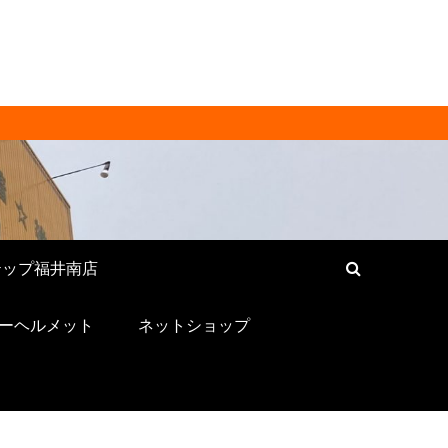
[ RECYCLE
ンド品・バッグ・時計・家具・家
い！
テップ福井南店
ーヘルメット
ネットショップ