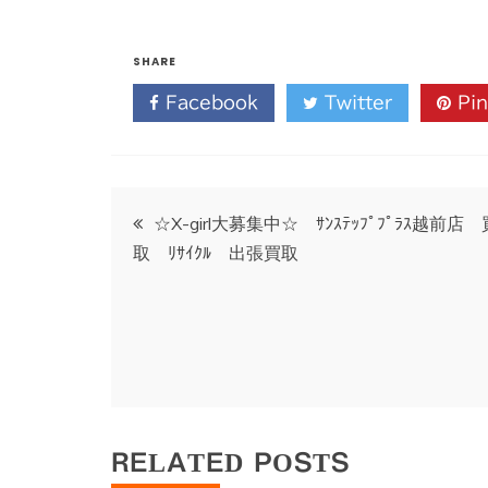
SHARE
Facebook
Twitter
Pin
投
☆X-girl大募集中☆ ｻﾝｽﾃｯﾌﾟﾌﾟﾗｽ越前店 
取 ﾘｻｲｸﾙ 出張買取
稿
ナ
ビ
ゲ
RELATED POSTS