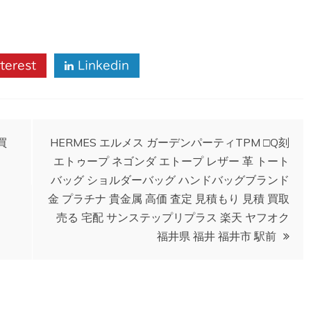
terest
Linkedin
買
HERMES エルメス ガーデンパーティTPM □Q刻
エトゥープ ネゴンダ エトープ レザー 革 トート
バッグ ショルダーバッグ ハンドバッグブランド
金 プラチナ 貴金属 高価 査定 見積もり 見積 買取
売る 宅配 サンステップリプラス 楽天 ヤフオク
福井県 福井 福井市 駅前