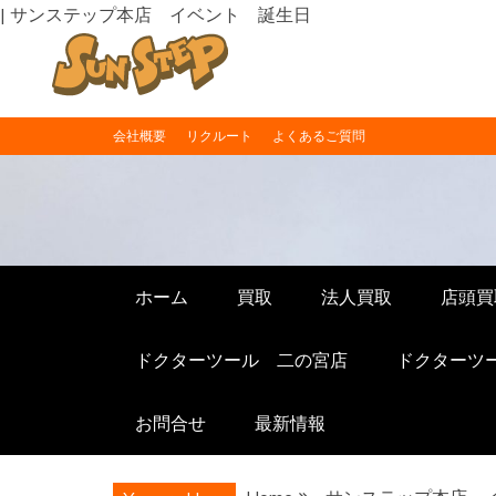
| サンステップ本店 イベント 誕生日
Skip
会社概要
リクルート
よくあるご質問
to
content
福井の買取り・
福井の買取販売ならサンステ
ホーム
買取
法人買取
店頭買
ドクターツール 二の宮店
ドクターツ
お問合せ
最新情報