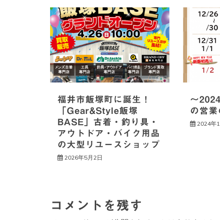
ー
シ
ョ
ン
福井市飯塚町に誕生！
～202
「Gear&Style飯塚
の営業
BASE」古着・釣り具・
2024年
アウトドア・バイク用品
の大型リユースショップ
2026年5月2日
コメントを残す