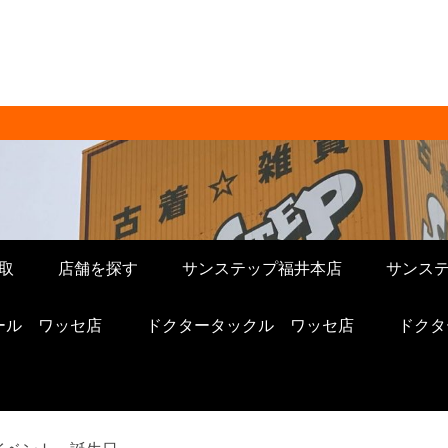
販売 サンステップ 
ップへ。メンズ・レディース衣類・ブラ
電・ホビー・雑貨、なんでもお売りくださ
STORE ]
取
店舗を探す
サンステップ福井本店
サンス
ール ワッセ店
ドクタータックル ワッセ店
ドクタ