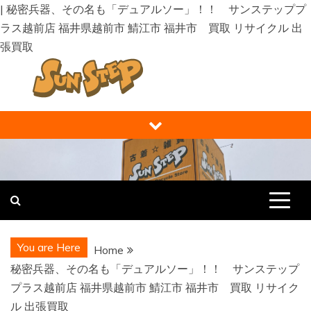
| 秘密兵器、その名も「デュアルソー」！！ サンステッププ
ラス越前店 福井県越前市 鯖江市 福井市 買取 リサイクル 出
張買取
Skip
to
content
福井の買取り・販売 サンステップ [
福井の買取販売ならサンステップへ。メンズ・レディース衣
類・ブランド品・バッグ・時計・家具・家電・ホビー・雑
RECYCLE STORE ]
貨、なんでもお売りください！
You are Here
Home
秘密兵器、その名も「デュアルソー」！！ サンステップ
プラス越前店 福井県越前市 鯖江市 福井市 買取 リサイク
ル 出張買取