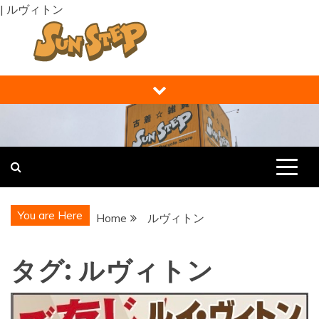
| ルヴィトン
Skip
to
content
福井の買取り・販売 サンステップ [
福井の買取販売ならサンステップへ。メンズ・レディース衣
類・ブランド品・バッグ・時計・家具・家電・ホビー・雑
RECYCLE STORE ]
貨、なんでもお売りください！
You are Here
Home
ルヴィトン
タグ:
ルヴィトン