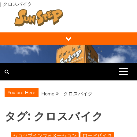
| クロスバイク
Skip
to
content
福井の買取り・販売 サンステップ [
福井の買取販売ならサンステップへ。メンズ・レディース衣
類・ブランド品・バッグ・時計・家具・家電・ホビー・雑
RECYCLE STORE ]
貨、なんでもお売りください！
You are Here
Home
クロスバイク
タグ:
クロスバイク
ショップインフォメーション
ロードバイク