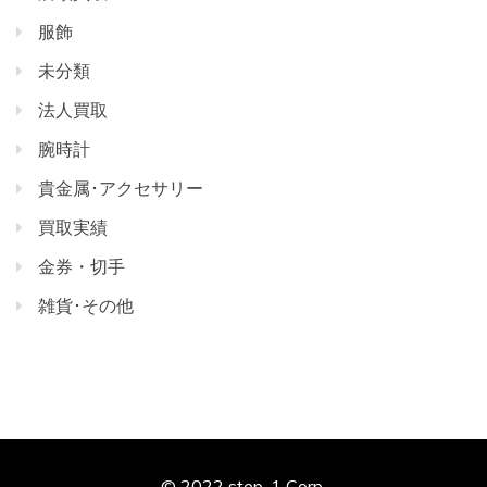
服飾
未分類
法人買取
腕時計
貴金属･アクセサリー
買取実績
金券・切手
雑貨･その他
© 2022 step-1 Corp.