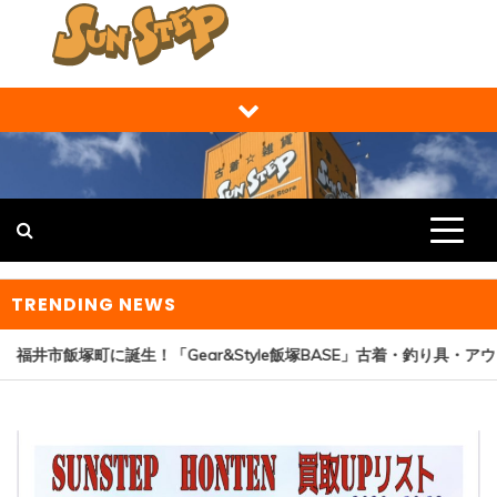
Skip
to
content
福井の買取り・販売 サンステップ [
福井の買取販売ならサンステップへ。メンズ・レディース衣
類・ブランド品・バッグ・時計・家具・家電・ホビー・雑
RECYCLE STORE ]
貨、なんでもお売りください！
TRENDING NEWS
福井市飯塚町に誕生！「Gear&Style飯塚BASE」古着・釣り具・