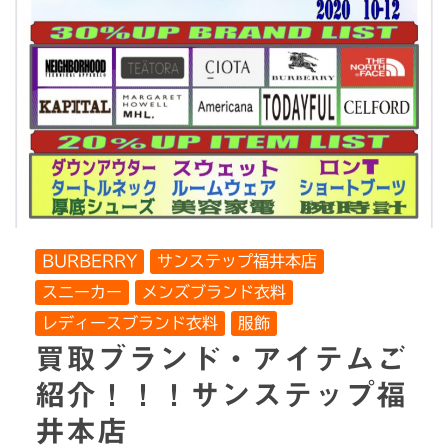
BURBERRY
サンステップ福井本店
スニーカー
メンズブランド衣料
レディースブランド衣料
服飾
買取ブランド・アイテムご
紹介！！！サンステップ福
井本店